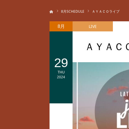
ホーム
8
月SCHEDULE
ＡＹＡＣＯライブ
LIVE
8月
ＡＹＡＣ
29
THU
2024