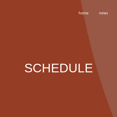
home
news
SCHEDULE