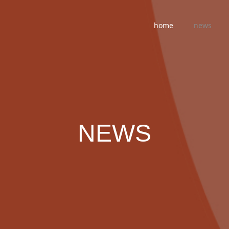
home
news
NEWS