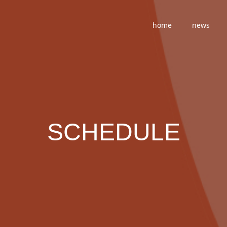
home
news
SCHEDULE