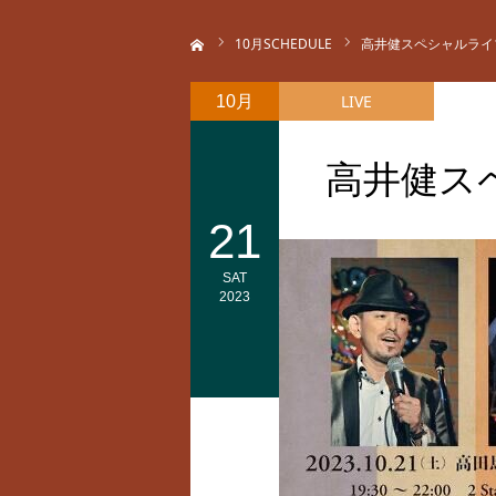
ホーム
10
月SCHEDULE
高井健スペシャルライ
LIVE
10月
高井健ス
21
SAT
2023