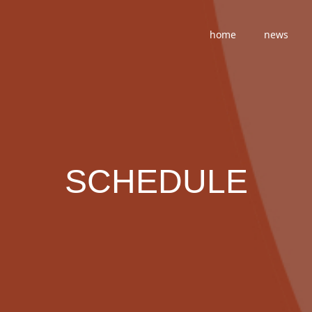
home
news
SCHEDULE