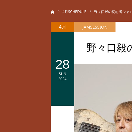
ホーム
4
月SCHEDULE
野々口毅の初心者ジャ
JAMSESSION
4月
野々口毅
28
SUN
2024