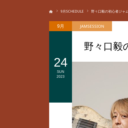
ホーム
9
月SCHEDULE
野々口毅の初心者ジャ
JAMSESSION
9月
野々口毅
24
SUN
2023