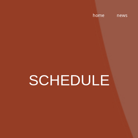
home
news
SCHEDULE