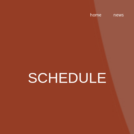
home
news
SCHEDULE