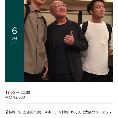
6
SAT
2021
19:00 〜 22:30
MC: ¥2,800
若林稔(P)、土谷周平(B)、★本日、木村紘(Ds)くんは大阪のジャズフェ