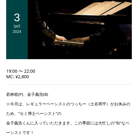
3
SAT
2024
19:00 〜 22:00
MC: ¥2,800
若林稔(P)、金子義浩(B)
☆今月は、レギュラーベーシストのつっちー（土谷周平）がお休みの
ため、”セミ博士ベーシスト”の
金子義浩くんに入っていただきます。この季節には大忙しの”旬”なベ
ーシストです！