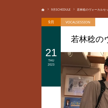
ホーム
9
月SCHEDULE
若林稔のヴォーカルセ
VOCALSESSION
9月
若林稔の
21
THU
2023