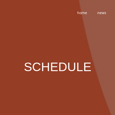
home
news
SCHEDULE