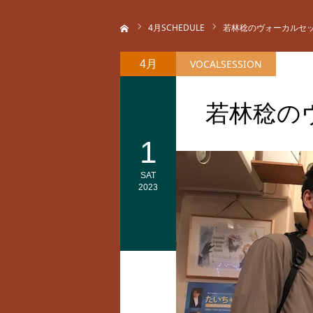
ホーム
4
月SCHEDULE
若林稔のヴォーカルセ
VOCALSESSION
4月
若林稔の
1
SAT
2023