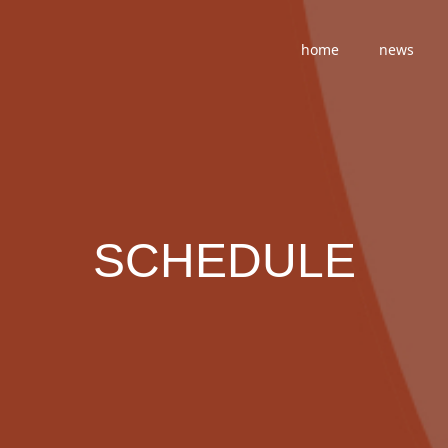
home
news
SCHEDULE