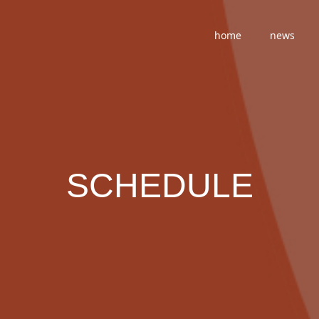
home
news
SCHEDULE