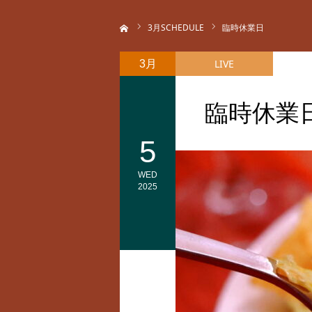
ホーム
3
月SCHEDULE
臨時休業日
LIVE
3月
臨時休業
5
WED
2025