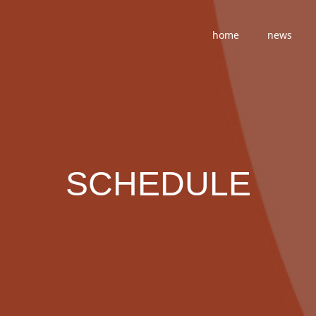
home
news
SCHEDULE