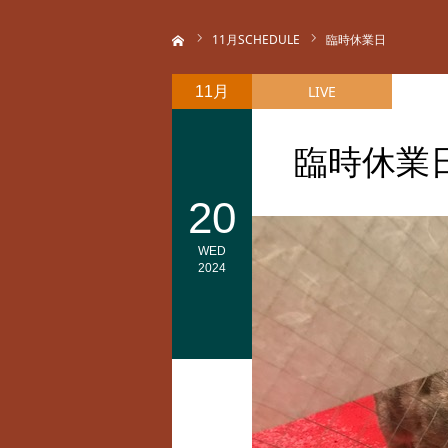
ホーム
11
月SCHEDULE
臨時休業日
LIVE
11月
臨時休業
20
WED
2024