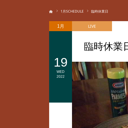
ホーム
1
月SCHEDULE
臨時休業日
LIVE
1月
臨時休業
19
WED
2022