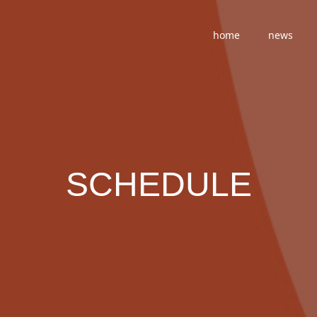
home
news
SCHEDULE