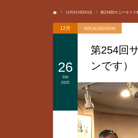
ホーム
12
月SCHEDULE
第254回サニーサイ
VOCALSESSION
12月
第254
26
ンです）
FRI
2025