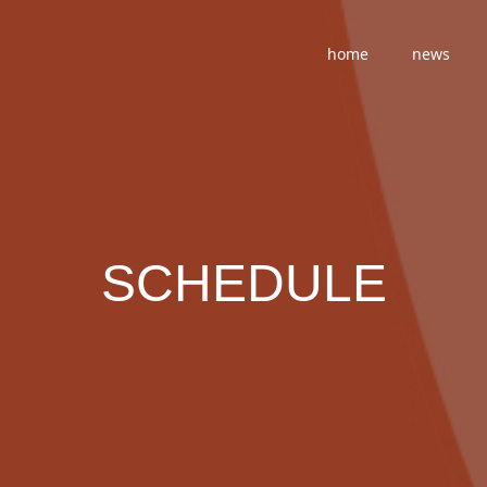
home
news
SCHEDULE