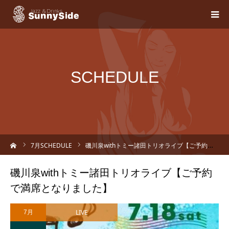
SCHEDULE
ーム
7
月SCHEDULE
磯川泉withトミー諸田トリオライブ【ご予約で満席となりました】
磯川泉withトミー諸田トリオライブ【ご予約
で満席となりました】
LIVE
7月