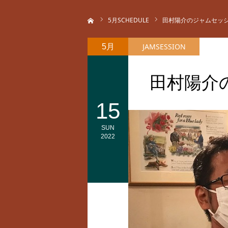
ホーム
5
月SCHEDULE
田村陽介のジャムセッ
JAMSESSION
5月
田村陽介
15
SUN
2022