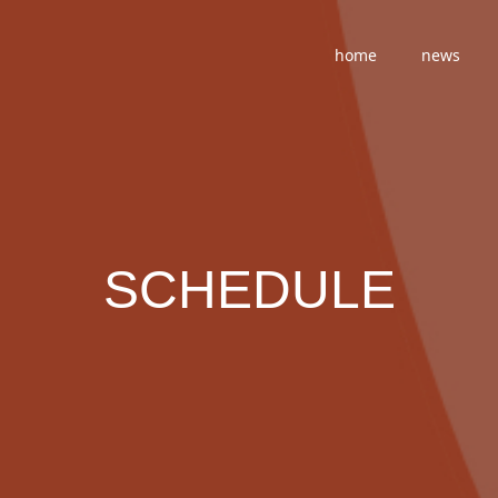
home
news
SCHEDULE