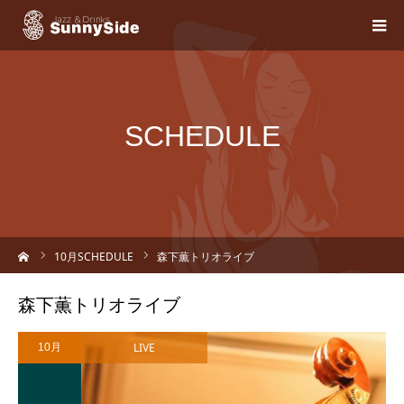
SCHEDULE
ーム
10
月SCHEDULE
森下薫トリオライブ
森下薫トリオライブ
LIVE
10月