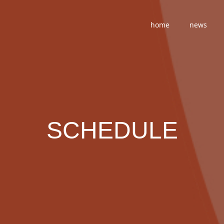
home
news
SCHEDULE