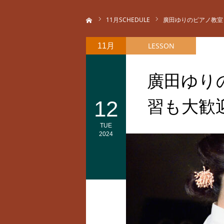
ホーム
11
月SCHEDULE
廣田ゆりのピアノ教室
LESSON
11月
廣田ゆり
12
習も大歓
TUE
2024