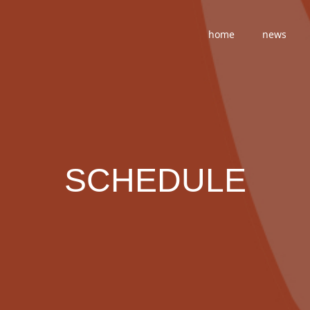
home
news
SCHEDULE