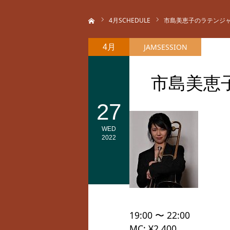
ホーム
4
月SCHEDULE
市島美恵子のラテンジャム
JAMSESSION
4月
市島美恵
27
WED
2022
19:00 〜 22:00
MC: ¥2,400