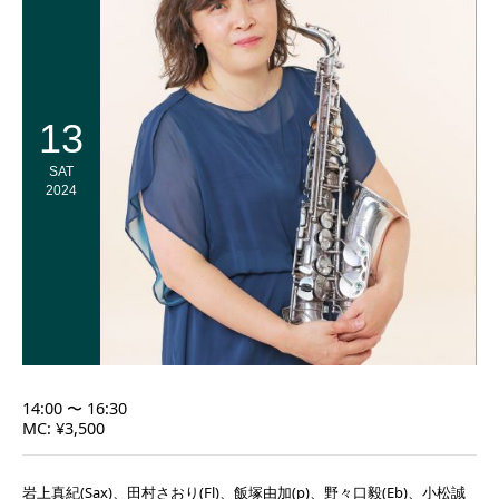
13
SAT
2024
14:00 〜 16:30
MC: ¥3,500
岩上真紀(Sax)、田村さおり(Fl)、飯塚由加(p)、野々口毅(Eb)、小松誠