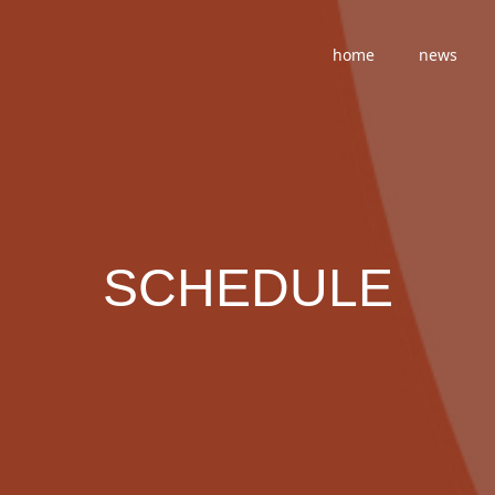
home
news
SCHEDULE