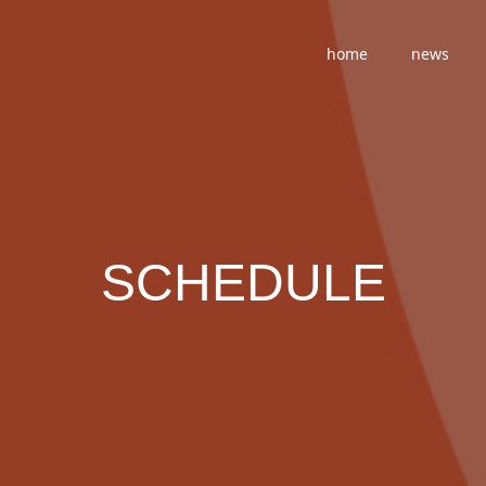
home
news
SCHEDULE