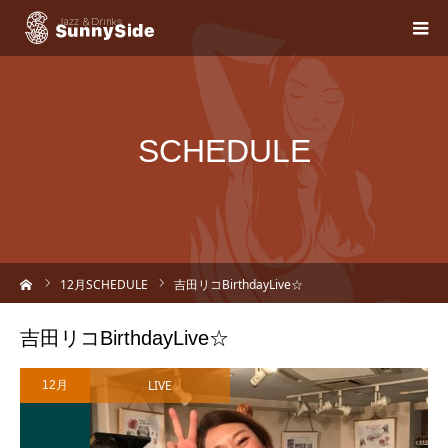
SCHEDULE
ーム
12
月SCHEDULE
吉田リコBirthdayLive☆
吉田リコBirthdayLive☆
LIVE
12月