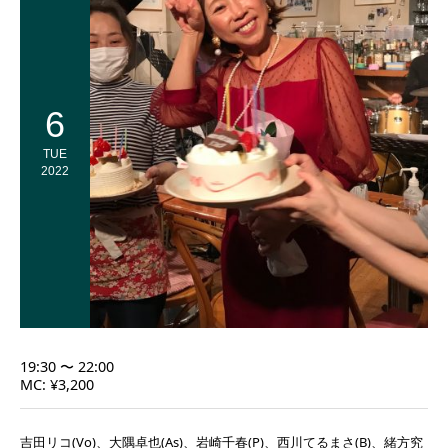
6
TUE
2022
19:30 〜 22:00
MC: ¥3,200
吉田リコ(Vo)、大隅卓也(As)、岩崎千春(P)、西川てるまさ(B)、緒方究