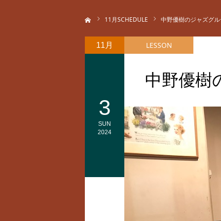
ホーム
11
月SCHEDULE
中野優樹のジャズグル
LESSON
11月
中野優樹
3
SUN
2024