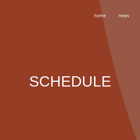
home
news
SCHEDULE