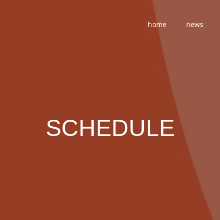
home
news
SCHEDULE