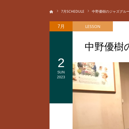
ホーム
7
月SCHEDULE
中野優樹のジャズグル
LESSON
7月
中野優樹
2
SUN
2023