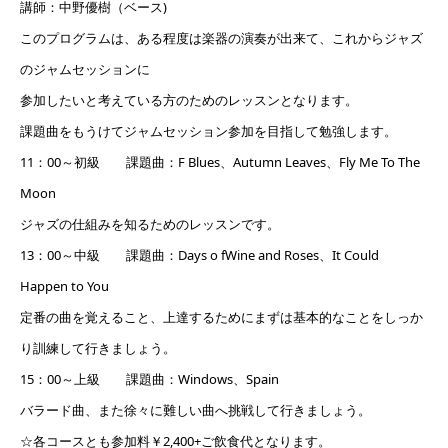
講師：中野優樹（ベース)
このプログラムは、ある程度は楽器の演奏が出来て、これからジャズ
のジャムセッションに
参加したいと考えている方のためのレッスンとなります。
課題曲をもうけてジャムセッション参加を目指して勉強します。
11：00～初級 課題曲：F Blues、Autumn Leaves、Fly Me To The
Moon
ジャズの仕組みを知るためのレッスンです。
13：00～中級 課題曲：Days o fWine and Roses、It Could
Happen to You
定番の曲を覚えること、上達するためにまずは基本的なことをしっか
り訓練して行きましょう。
15：00～上級 課題曲：Windows、Spain
バラード曲、また徐々に難しい曲へ挑戦して行きましょう。
☆各コースとも参加料￥2,400+ご飲食代となります。