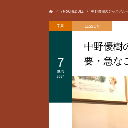
ホーム
7
月SCHEDULE
中野優樹のジャズグル
LESSON
7月
中野優樹
7
要・急な
SUN
2024