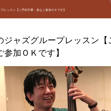
ープレッスン【ご予約不要・急なご参加ＯＫです】
のジャズグループレッスン【
ご参加ＯＫです】