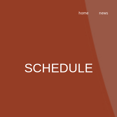
home
news
SCHEDULE