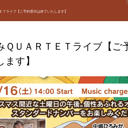
ＥＴライブ【ご予約受付は終了いたします】
みＱＵＡＲＴＥＴライブ【ご
します】