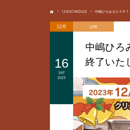
ホーム
12
月SCHEDULE
中嶋ひろみＱＵＡＲＴ
LIVE
12月
中嶋ひろ
16
終了いた
SAT
2023