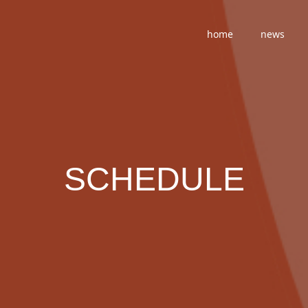
home
news
SCHEDULE