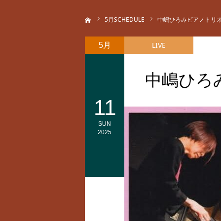
ホーム
5
月SCHEDULE
中嶋ひろみピアノトリ
LIVE
5月
中嶋ひろ
11
SUN
2025