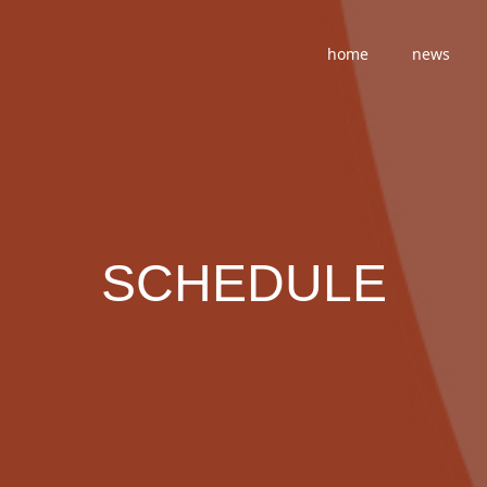
home
news
SCHEDULE