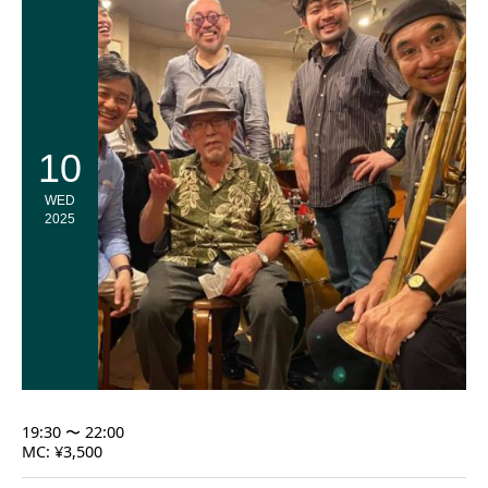
10
WED
2025
19:30 〜 22:00
MC: ¥3,500