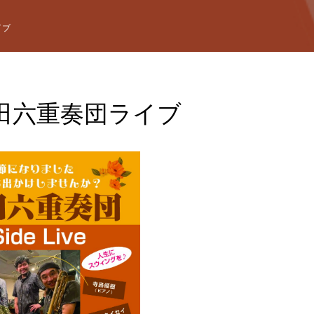
イブ
田六重奏団ライブ