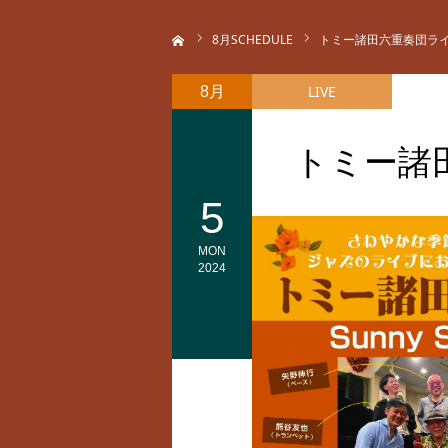
ホーム
8
月SCHEDULE
トミー諸田六重奏団ラ
LIVE
8月
トミー諸
5
MON
2024