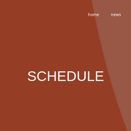
home
news
SCHEDULE