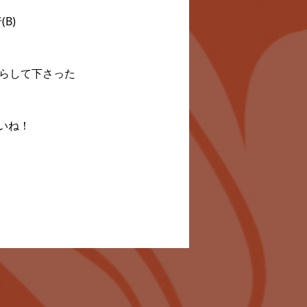
B)
いらして下さった
いね！