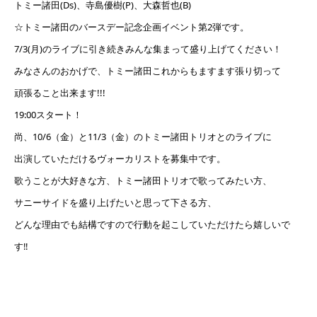
トミー諸田(Ds)、寺島優樹(P)、大森哲也(B)
☆トミー諸田のバースデー記念企画イベント第2弾です。
7/3(月)のライブに引き続きみんな集まって盛り上げてください！
みなさんのおかげで、トミー諸田これからもますます張り切って
頑張ること出来ます!!!
19:00スタート！
尚、10/6（金）と11/3（金）のトミー諸田トリオとのライブに
出演していただけるヴォーカリストを募集中です。
歌うことが大好きな方、トミー諸田トリオで歌ってみたい方、
サニーサイドを盛り上げたいと思って下さる方、
どんな理由でも結構ですので行動を起こしていただけたら嬉しいで
す‼