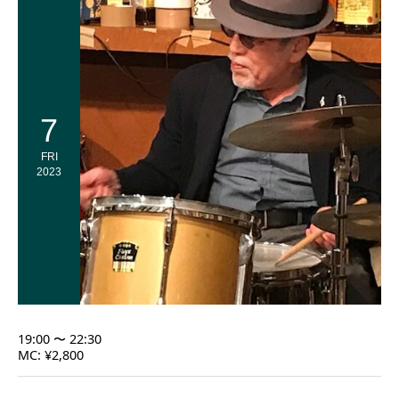
7
FRI
2023
19:00 〜 22:30
MC: ¥2,800