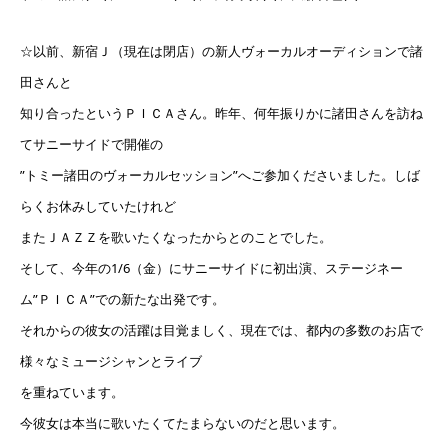
☆以前、新宿Ｊ（現在は閉店）の新人ヴォーカルオーディションで諸
田さんと
知り合ったというＰＩＣＡさん。昨年、何年振りかに諸田さんを訪ね
てサニーサイドで開催の
”トミー諸田のヴォーカルセッション”へご参加くださいました。しば
らくお休みしていたけれど
またＪＡＺＺを歌いたくなったからとのことでした。
そして、今年の1/6（金）にサニーサイドに初出演、ステージネー
ム”ＰＩＣＡ”での新たな出発です。
それからの彼女の活躍は目覚ましく、現在では、都内の多数のお店で
様々なミュージシャンとライブ
を重ねています。
今彼女は本当に歌いたくてたまらないのだと思います。