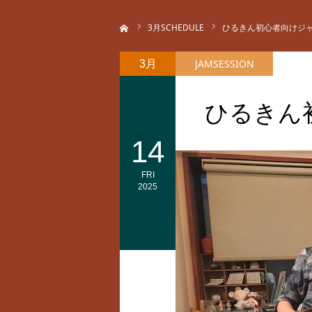
ホーム
3
月SCHEDULE
ひるきん初心者向けジ
JAMSESSION
3月
ひるきん
14
FRI
2025