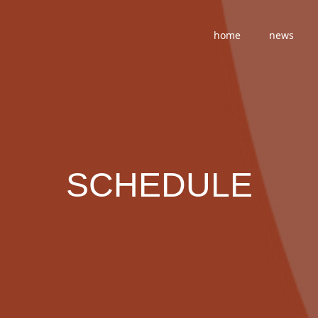
home
news
SCHEDULE