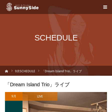
SCHEDULE
ーム
9
月SCHEDULE
「Dream Island Trio」ライブ
「Dream Island Trio」ライブ
LIVE
9月