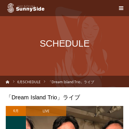
SCHEDULE
ーム
6
月SCHEDULE
「Dream Island Trio」ライブ
「Dream Island Trio」ライブ
LIVE
6月