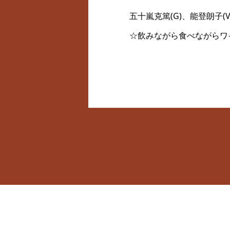
五十嵐克篤(G)、能登朗子(V
☆飲みながら食べながらワ