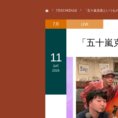
ホーム
7
月SCHEDULE
「五十嵐克篤といつも
LIVE
7月
「五十嵐
11
SAT
2026