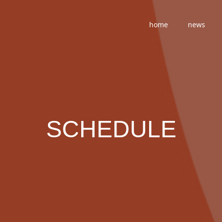
home
news
SCHEDULE